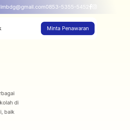
blimbdg@gmail.com
0853-5355-5452
k
Minta Penawaran
rbagai
kolah di
, baik