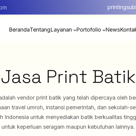
printingsu
5pm
Beranda
Tentang
Layanan
Portofolio
News
Konta
Jasa Print Batik
adalah vendor print batik yang telah dipercaya oleh be
aan travel umroh, instansi pemerintah, dan sekolah-se
uh Indonesia untuk menyediakan batik berkualitas tinggi
untuk keperluan seragam maupun kebutuhan lainnya.