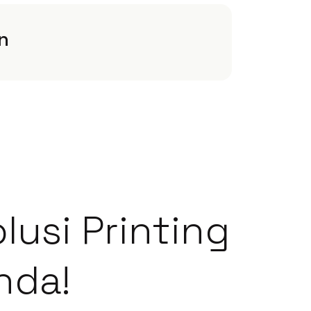
n
lusi Printing
nda!