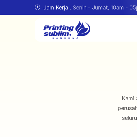
Jam Kerja :
Senin - Jumat, 10am - 0
Kami 
perusah
selur