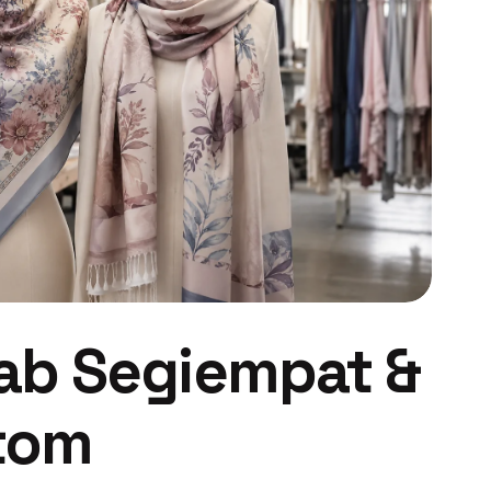
jab Segiempat &
tom