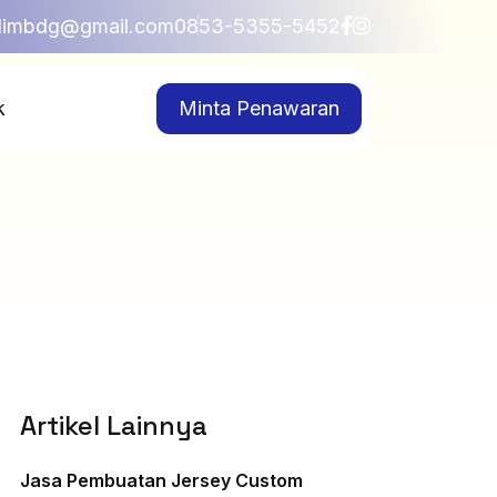
blimbdg@gmail.com
0853-5355-5452
k
Minta Penawaran
Artikel Lainnya
Jasa Pembuatan Jersey Custom