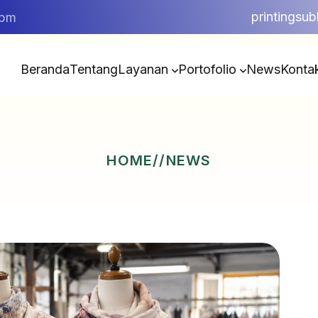
printingsu
5pm
Beranda
Tentang
Layanan
Portofolio
News
Konta
HOME
//NEWS