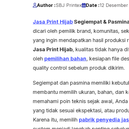
Author :
SBJ Printex
Date :
12 Desember
Jasa Print Hijab
Segiempat & Pasmin
dicari oleh pemilik brand, komunitas, s
yang ingin mendapatkan hasil produksi 
Jasa Print Hijab
, kualitas tidak hanya 
oleh
pemilihan bahan
, kesiapan file d
quality control sebelum produk dikirim.
Segiempat dan pasmina memiliki kebutuha
membantu memilih ukuran, bahan, dan k
memahami poin teknis sejak awal, Anda d
yang tidak sesuai ekspektasi, atau pro
Karena itu, memilih
pabrik penyedia ja
custom menjadi langkah penting sebel